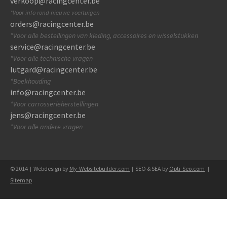
verkoop@racingcenter.be
*Voor info rond nieuwe voertuigen
orders@racingcenter.be
*Voor alle bestellingen van kleding, accessoires en wisselstukken
service@racingcenter.be
*Voor alle technische vragen
lutgard@racingcenter.be
*Boekhouding
info@racingcenter.be
*Voor carrosserieherstellingen
jens@racingcenter.be
*Voor alle andere vragen
© 2014
Webdesign by
My-Websitebuilder.com
SEO & SEA by
Opti-Seo.com
|
|
|
Sitemap