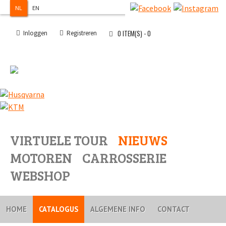
NL
EN
0
ITEM(S) -
0
Inloggen
Registreren
VIRTUELE TOUR
NIEUWS
MOTOREN
CARROSSERIE
WEBSHOP
HOME
CATALOGUS
ALGEMENE INFO
CONTACT